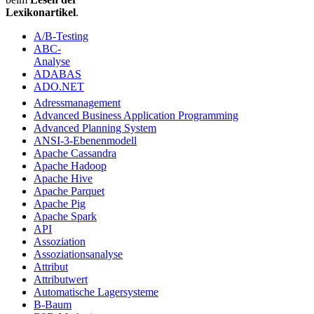
Lexikonartikel
.
A/B-Testing
ABC-
Analyse
ADABAS
ADO.NET
Adressmanagement
Advanced Business Application Programming
Advanced Planning System
ANSI-3-Ebenenmodell
Apache Cassandra
Apache Hadoop
Apache Hive
Apache Parquet
Apache Pig
Apache Spark
API
Assoziation
Assoziationsanalyse
Attribut
Attributwert
Automatische Lagersysteme
B-Baum