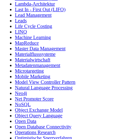
Lambda-Architektur
Last In - First Out (LIFO)
Lead Management
Leads
Life Cycle Costing
LINQ
Machine Learning
MapReduce
Master Data Management
Materialflusssysteme
Materialwirtschaft
Metadatenmanagement
Microtargeting
Mobile Marketing
Model View Controller Pattern
Natural Language Processing
Neo4j
Net Promoter Score
NoSQL
Object Exchange Model
Object Query Language
Open Data
Open Database Connectivity
Operations Research
Optimistische Sperrverfahren