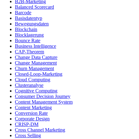
B2B-Marketing
Balanced Scorecard
Barcode
Basisdatentyp
Bewegungsdaten
Blockchain
Blocklagerung
Bounce Rate
Business Intelligence
CAP-Theorem
Change Data Capture
Change Management
Churn Management
Closed-Loop-Marketing
Cloud Computing
Clusteranalyse
Cognitive Computing
Consumer Decision Journey
Content Management System
Content Marketing
Conversion Rate
Corporate Design
CRISP-DM
Cross Channel Marketing
Cross Selling