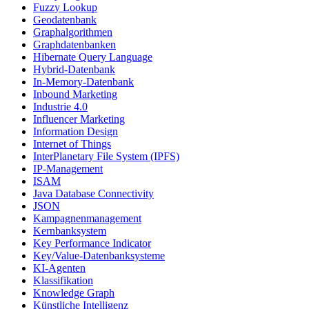
Fuzzy Lookup
Geodatenbank
Graphalgorithmen
Graphdatenbanken
Hibernate Query Language
Hybrid-Datenbank
In-Memory-Datenbank
Inbound Marketing
Industrie 4.0
Influencer Marketing
Information Design
Internet of Things
InterPlanetary File System (IPFS)
IP-Management
ISAM
Java Database Connectivity
JSON
Kampagnenmanagement
Kernbanksystem
Key Performance Indicator
Key/Value-Datenbanksysteme
KI-Agenten
Klassifikation
Knowledge Graph
Künstliche Intelligenz