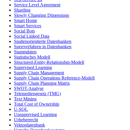
Service Level Agreement
Sharding
Slowly Changing Dimensions
Smart Home
Smart Services
Social Bots
Social Linked Data
Spaltenorientierte Datenbanken
Sperrverfahren in Datenbanken
Stammdaten
Statistisches Modell
Structured-Entity-Relationship-Modell
Supervised Learning
Supply Chain Management
Supply Chain Operations Reference-Modell
Supply Chain Planning Matrix
SWOT-Analyse
Telemediengesetz (TMG)
Text Mining
Total Cost of Ownership
U-SQL
Unsupervised Learning
Urheberrecht
Vektordatenbank