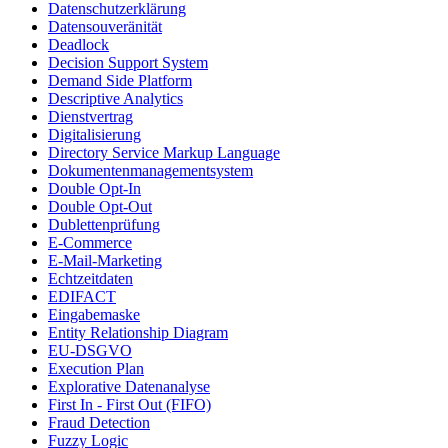
Datenschutzerklärung
Datensouveränität
Deadlock
Decision Support System
Demand Side Platform
Descriptive Analytics
Dienstvertrag
Digitalisierung
Directory Service Markup Language
Dokumentenmanagementsystem
Double Opt-In
Double Opt-Out
Dublettenprüfung
E-Commerce
E-Mail-Marketing
Echtzeitdaten
EDIFACT
Eingabemaske
Entity Relationship Diagram
EU-DSGVO
Execution Plan
Explorative Datenanalyse
First In - First Out (FIFO)
Fraud Detection
Fuzzy Logic