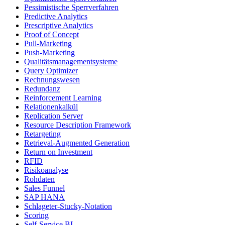
Pessimistische Sperrverfahren
Predictive Analytics
Prescriptive Analytics
Proof of Concept
Pull-Marketing
Push-Marketing
Qualitätsmanagementsysteme
Query Optimizer
Rechnungswesen
Redundanz
Reinforcement Learning
Relationenkalkül
Replication Server
Resource Description Framework
Retargeting
Retrieval-Augmented Generation
Return on Investment
RFID
Risikoanalyse
Rohdaten
Sales Funnel
SAP HANA
Schlageter-Stucky-Notation
Scoring
Self-Service BI