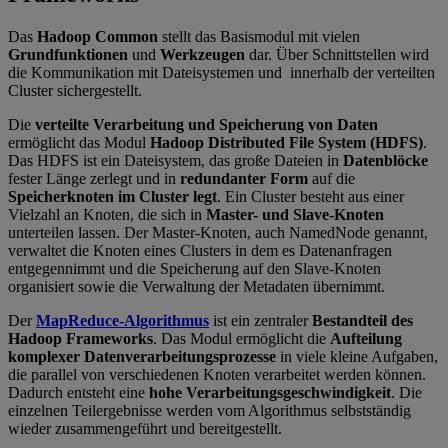
Das
Hadoop Common
stellt das Basismodul mit vielen
Grundfunktionen
und
Werkzeugen
dar. Über Schnittstellen wird
die Kommunikation mit Dateisystemen und innerhalb der verteilten
Cluster sichergestellt.
Die
verteilte Verarbeitung und Speicherung von Daten
ermöglicht das Modul
Hadoop Distributed File System (HDFS)
.
Das HDFS ist ein Dateisystem, das große Dateien in
Datenblöcke
fester Länge zerlegt und in
redundanter
Form
auf die
Speicherknoten
im
Cluster
legt
. Ein Cluster besteht aus einer
Vielzahl an Knoten, die sich in
Master- und Slave-Knoten
unterteilen lassen. Der Master-Knoten, auch NamedNode genannt,
verwaltet die Knoten eines Clusters in dem es Datenanfragen
entgegennimmt und die Speicherung auf den Slave-Knoten
organisiert sowie die Verwaltung der Metadaten übernimmt.
Der
MapReduce-Algorithmus
ist ein zentraler
Bestandteil des
Hadoop Frameworks
. Das Modul ermöglicht die
Aufteilung
komplexer Datenverarbeitungsprozesse
in viele kleine Aufgaben,
die parallel von verschiedenen Knoten verarbeitet werden können.
Dadurch entsteht eine
hohe
Verarbeitungsgeschwindigkeit
. Die
einzelnen Teilergebnisse werden vom Algorithmus selbstständig
wieder zusammengeführt und bereitgestellt.