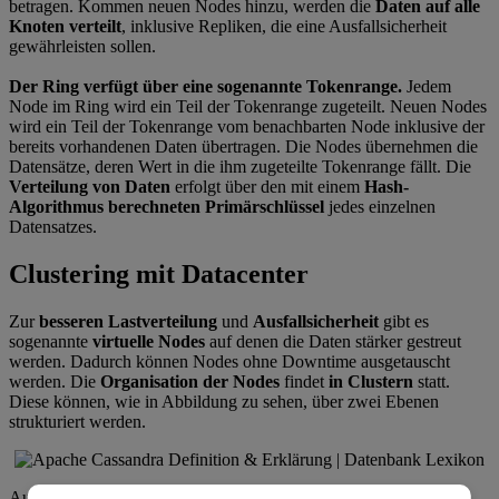
betragen. Kommen neuen Nodes hinzu, werden die
Daten auf alle
Knoten verteilt
, inklusive Repliken, die eine Ausfallsicherheit
gewährleisten sollen.
Der Ring verfügt über eine sogenannte Tokenrange.
Jedem
Node im Ring wird ein Teil der Tokenrange zugeteilt. Neuen Nodes
wird ein Teil der Tokenrange vom benachbarten Node inklusive der
bereits vorhandenen Daten übertragen. Die Nodes übernehmen die
Datensätze, deren Wert in die ihm zugeteilte Tokenrange fällt. Die
Verteilung von Daten
erfolgt über den mit einem
Hash-
Algorithmus berechneten Primärschlüssel
jedes einzelnen
Datensatzes.
Clustering mit Datacenter
Zur
besseren
Lastverteilung
und
Ausfallsicherheit
gibt es
sogenannte
virtuelle
Nodes
auf denen die Daten stärker gestreut
werden. Dadurch können Nodes ohne Downtime ausgetauscht
werden. Die
Organisation der Nodes
findet
in Clustern
statt.
Diese können, wie in Abbildung zu sehen, über zwei Ebenen
strukturiert werden.
Auf der
obersten Ebene steht das Datacenter
(Abb. die