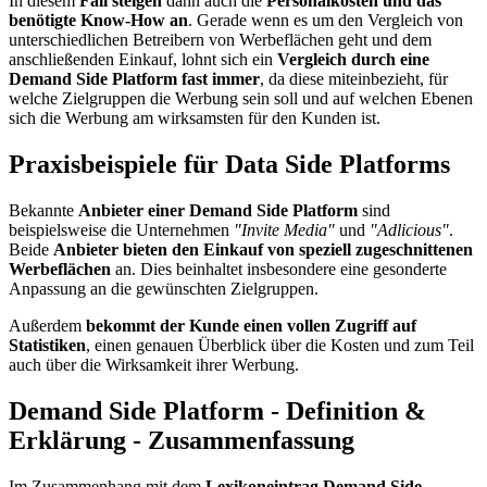
In diesem
Fall steigen
dann auch die
Personalkosten und das
benötigte Know-How an
. Gerade wenn es um den Vergleich von
unterschiedlichen Betreibern von Werbeflächen geht und dem
anschließenden Einkauf, lohnt sich ein
Vergleich durch eine
Demand Side Platform fast immer
, da diese miteinbezieht, für
welche Zielgruppen die Werbung sein soll und auf welchen Ebenen
sich die Werbung am wirksamsten für den Kunden ist.
Praxisbeispiele für Data Side Platforms
Bekannte
Anbieter einer Demand Side Platform
sind
beispielsweise die Unternehmen
"Invite Media"
und
"Adlicious"
.
Beide
Anbieter bieten den Einkauf von speziell zugeschnittenen
Werbeflächen
an. Dies beinhaltet insbesondere eine gesonderte
Anpassung an die gewünschten Zielgruppen.
Außerdem
bekommt der Kunde einen vollen Zugriff auf
Statistiken
, einen genauen Überblick über die Kosten und zum Teil
auch über die Wirksamkeit ihrer Werbung.
Demand Side Platform - Definition &
Erklärung - Zusammenfassung
Im Zusammenhang mit dem
Lexikoneintrag Demand Side