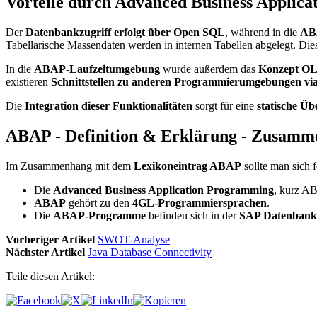
Vorteile durch Advanced Business Applic
Der
Datenbankzugriff erfolgt über Open SQL
, während in die
ABA
Tabellarische Massendaten werden in internen Tabellen abgelegt. Di
In die
ABAP-Laufzeitumgebung
wurde außerdem das
Konzept O
existieren
Schnittstellen zu anderen Programmierumgebungen vi
Die
Integration dieser Funktionalitäten
sorgt für eine
statische Ü
ABAP - Definition & Erklärung - Zusamm
Im Zusammenhang mit dem
Lexikoneintrag ABAP
sollte man sich 
Die
Advanced Business Application Programming
, kurz AB
ABAP
gehört zu den
4GL-Programmiersprachen
.
Die
ABAP-Programme
befinden sich in der
SAP Datenbank
Vorheriger Artikel
SWOT-Analyse
Nächster Artikel
Java Database Connectivity
Teile diesen Artikel: