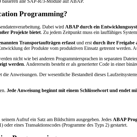
1990 basieren alle SAP-R/3-Module auf ABAP.
ication Programming?
assendatenverarbeitung. Dabei wird
ABAP durch ein Entwicklungssyst
oßer Projekte bietet
. Zu jedem Zeitpunkt muss ein lauffähiges System 
enannten Transportaufträgen erfasst
und erst
durch ihre Freigabe 
Entwicklung der Produkte vom produktiven Einsatz getrennt werden. Au
rden nicht wie bei anderen Programmiersprachen in separaten Dateien
igt werden
. Andererseits besteht er als generierter Code in einer bin
t die Anweisungen. Der wesentliche Bestandteil dieses Laufzeitsystems
gen.
Jede Anweisung beginnt mit einem Schlüsselwort und endet m
ei seinem Aufruf ein Satz am Bildschirm ausgegeben. Jedes
ABAP Progr
oder eines Transaktionscodes (Programme des Typs 2) gestartet.