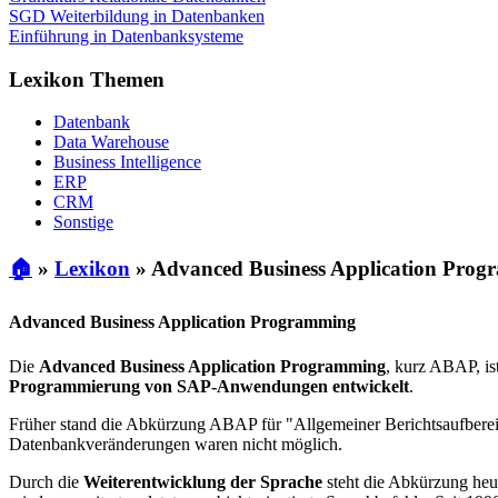
SGD Weiterbildung in Datenbanken
Einführung in Datenbanksysteme
Lexikon Themen
Datenbank
Data Warehouse
Business Intelligence
ERP
CRM
Sonstige
🏠
»
Lexikon
»
Advanced Business Application Pro
Advanced Business Application Programmin
g
Die
Advanced Business Application Programming
, kurz ABAP, is
Programmierung von SAP-Anwendungen entwickelt
.
Früher stand die Abkürzung ABAP für "Allgemeiner Berichtsaufbere
Datenbankveränderungen waren nicht möglich.
Durch die
Weiterentwicklung der Sprache
steht die Abkürzung heu