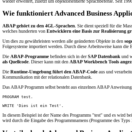
wieder erweitert, zuletzt um objektorientierte Sprachbefehle. Seit 
Wie funktioniert Advanced Business Appl
ABAP gehört zu den 4GL-Sprachen
. Sie dient speziell für die M
welches hunderten von
Entwicklern eine Basis zur Realisierung gr
Um dies zu gewährleisten werden alle geänderten Objekte in den
sog
Folgesysteme importiert werden. Durch diese Arbeitsweise kann die 
Die
ABAP-Programme
befinden sich in der
SAP Datenbank
und we
als Quellcode
. Dieser kann mit den
ABAP Workbench Tools angeze
Die
Runtime-Umgebung führt den ABAP-Code
aus und verarbeite
Kommunikation mit der relationalen Datenbank.
Das ABAP Programm selbst besteht aus einzelnen ABAP Anweisun
PROGRAM test.

WRITE 'Dies ist ein Test'.
In diesem Beispiel ist der Name des Programms "test" und es wird b
wird durch die Eingabe des Programmnamens (Programme des Typs 1) 