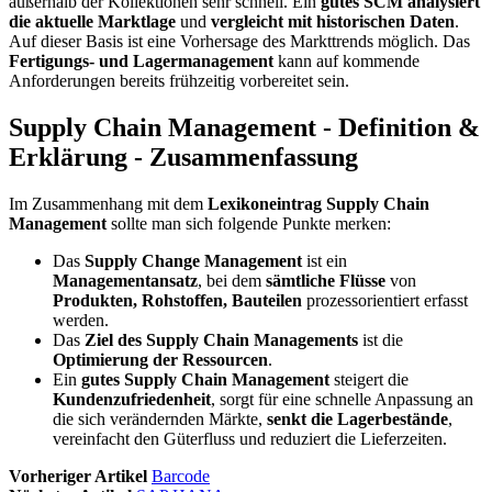
außerhalb der Kollektionen sehr schnell. Ein
gutes SCM analysiert
die aktuelle Marktlage
und
vergleicht mit historischen Daten
.
Auf dieser Basis ist eine Vorhersage des Markttrends möglich. Das
Fertigungs- und Lagermanagement
kann auf kommende
Anforderungen bereits frühzeitig vorbereitet sein.
Supply Chain Management - Definition &
Erklärung - Zusammenfassung
Im Zusammenhang mit dem
Lexikoneintrag Supply Chain
Management
sollte man sich folgende Punkte merken:
Das
Supply Change Management
ist ein
Managementansatz
, bei dem
sämtliche Flüsse
von
Produkten, Rohstoffen, Bauteilen
prozessorientiert erfasst
werden.
Das
Ziel des Supply Chain Managements
ist die
Optimierung der Ressourcen
.
Ein
gutes Supply Chain Management
steigert die
Kundenzufriedenheit
, sorgt für eine schnelle Anpassung an
die sich verändernden Märkte,
senkt die Lagerbestände
,
vereinfacht den Güterfluss und reduziert die Lieferzeiten.
Vorheriger Artikel
Barcode