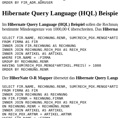
Hibernate Query Language (HQL) Beispie
Im
Hibernate Query Language (HQL) Beispiel
sollen die Rechnun
bestimmte Mindestgrenze von 1000,00 € überschreiten. Das
Hiberna
SELECT FIR.NAME, RECHNUNG.RENR, SUM(RECH_POX.MENGE*ARTI
FROM FIRMA AS FIR

INNER JOIN FIR.RECHNUNG AS RECHNUNG

INNER JOIN RECHNUNG.RECH_POX AS RECH_POX

INNER JOIN ARTIKEL AS ARTIKEL

WHERE FIR.NAME = :FIRMA

GROUP BY RECHNUNG.RENR

HAVING SUM(RECH_POX.MENGE*ARTIKEL.PREIS) > 1000

Der
HiberNate O-R Mapper
übersetzt das
Hibernate Query Lang
SELECT FIR.NAME, RECHNUNG.RENR, SUM(RECH_POX.MENGE*ARTI
FROM FIRMA AS FIR 

INNER JOIN RECHNUNG AS RECHNUNG 

ON FIR.FIRNR = RECHNUNG.FIRNR

INNER JOIN RECHNUNG.RECH_POX AS RECH_POX 

ON RECHNUNG.RENR = RECHNUNG.RENR

INNER JOIN ARTIKEL AS ARTIKEL 

ON RECH_POX.ARTNR = ARTIKEL.ARTNR
