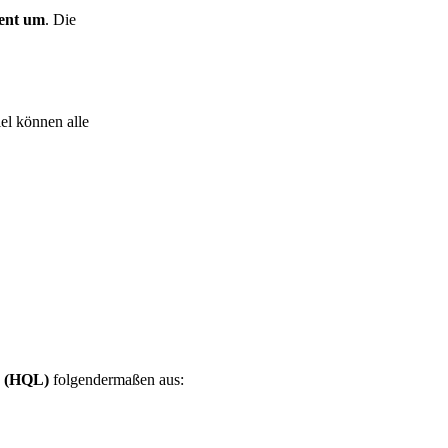
ent um
. Die
el können alle
e (HQL)
folgendermaßen aus: