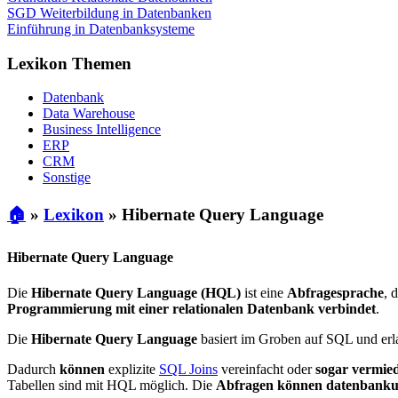
SGD Weiterbildung in Datenbanken
Einführung in Datenbanksysteme
Lexikon Themen
Datenbank
Data Warehouse
Business Intelligence
ERP
CRM
Sonstige
🏠
»
Lexikon
»
Hibernate Query Language
Hibernate Query Language
Die
Hibernate Query Language (HQL)
ist eine
Abfragesprache
, 
Programmierung mit einer relationalen Datenbank verbindet
.
Die
Hibernate Query Language
basiert im Groben auf SQL und erla
Dadurch
können
explizite
SQL Joins
vereinfacht oder
sogar vermie
Tabellen sind mit HQL möglich. Die
Abfragen können datenbanku