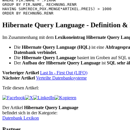
WHERE FIR.NAME = :FIRMA 

GROUP BY FIR.NAME, RECHNUNG.RENR 

HAVING SUM(RECH_POX.MENGE*ARTIKEL.PREIS) > 1000 

ORDER BY RECHNUNG.RENR
Hibernate Query Language - Definition 
Im Zusammenhang mit dem
Lexikoneintrag Hibernate Query Lan
Die
Hibernate Query Language (HQL)
ist eine
Abfragespr
Datenbank verbindet
.
Die
Hibernate Query Language
basiert im Groben auf SQL un
Der
Aufbau der Hibernate Query Language
ist
SQL sehr ä
Vorheriger Artikel
Last In - First Out (LIFO)
Nächster Artikel
Verteilte Datenbanksysteme
Teile diesen Artikel:
Der Artikel
Hibernate Query Language
befindet sich in der Kategorie:
Datenbank Lexikon
Partner