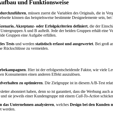
 Aufbau und Funktionsweise
 durchzuführen
, müssen zuerst die Variablen des Originals, die in Ver
ebseite können das beispielsweise bestimmte Designelemente sein, bei 
Szenario, Akzeptanz- oder Erfolgskriterien definiert
, die der Einsc
 Untergruppen A und B aufteilt. Jede der beiden Gruppen erhält eine V
ide Gruppen eine Aufgabe erfüllen.
des Tests
und werden
statistisch erfasst und ausgewertet
. Bei groß a
he Rückschlüsse zu vermeiden.
 Werbekampagnen
. Hier ist der erfolgsentscheidende Faktor, wie viel
den Konsumenten einen anderen Effekt auszulösen.
fverhalten zu optimieren
. Die Zielgruppe ist in diesem A/B-Test relat
sletter abonniert haben, denn so ist garantiert, dass die Werbung auc
, und sie jeweils einer Kundengruppe mit einem
Call-To-Action
schicke
nn das Unternehmen analysieren
, welches
Design bei den Kunden m
t werden.