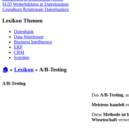
SGD Weiterbildung in Datenbanken
Grundkurs Relationale Datenbanken
Lexikon Themen
Datenbank
Data Warehouse
Business Intelligence
ERP
CRM
Sonstige
🏠
»
Lexikon
»
A/B-Testing
A/B-Testing
Das
A/B-Testing
, 
Meistens handelt
es
Diese
Methode ist 
Wissenschaft
verwe