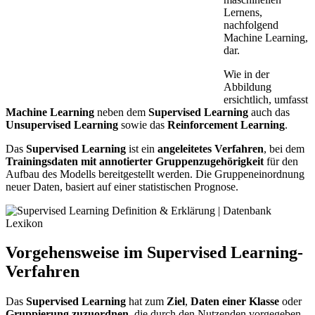
Lernens,
nachfolgend
Machine Learning,
dar.
Wie in der
Abbildung
ersichtlich, umfasst
Machine Learning
neben dem
Supervised Learning
auch das
Unsupervised Learning
sowie das
Reinforcement Learning
.
Das
Supervised Learning
ist ein
angeleitetes Verfahren
, bei dem
Trainingsdaten
mit
annotierter
Gruppenzugehörigkeit
für den
Aufbau des Modells bereitgestellt werden. Die Gruppeneinordnung
neuer Daten, basiert auf einer statistischen Prognose.
Vorgehensweise im Supervised Learning-
Verfahren
Das
Supervised Learning
hat zum
Ziel
,
Daten
einer
Klasse
oder
Gruppierung zuzuordnen
, die durch den Nutzenden vorgegeben