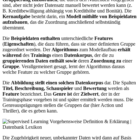
sind, aber nicht jeder Datensatz manuell bewertet werden kann (z.
B. Kreditbewilligung abhängig von Kredithöhe und Bonität). Die
Kernaufgabe
besteht darin, ein
Modell mithilfe von Beispieldaten
aufzubauen
, das die Zuordnung anschließend selbstständig
übernimmt.
Die
Beispieldaten enthalten
unterschiedliche
Features
(
Eigenschaften
), die dazu führen, dass sie einer definierten Gruppe
zugeordnet werden. Der
Algorithmus
zum Modellaufbau
erhält
während
des
Trainings
einen
Datenkorpus
, der die zu
gruppierenden
Daten
enthält
sowie
deren
Zuordnung
zu
einer
Gruppe
. Verallgemeinert gesagt, lernt der Algorithmus daraus
welche Feature zu welcher Gruppe gehören.
Die
Abbildung stellt einen solchen Datenkorpus
dar. Die Spalten
Titel, Beschreibung, Schauspieler
und
Bewertung
werden als
Feature
bezeichnet. Das
Genre ist
der
Zielwert
, der in der
Trainingsphase vorgeben ist und später ermittelt werden muss. Die
Genreausprägungen stellen die Gruppen dar (hier Action und
Thriller), die es geben kann.
Die Zugehörigkeit neuer, unbekannter Daten wird dann auf Basis