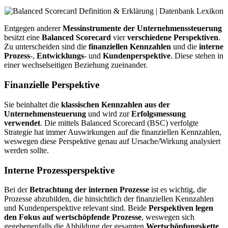
Entgegen anderer
Messinstrumente der Unternehmenssteuerung
besitzt eine
Balanced Scorecard
vier
verschiedene
Perspektiven
.
Zu unterscheiden sind die
finanziellen
Kennzahlen
und die
interne
Prozess
-,
Entwicklungs
- und
Kundenperspektive
. Diese stehen in
einer wechselseitigen Beziehung zueinander.
Finanzielle Perspektive
Sie beinhaltet die
klassischen Kennzahlen aus der
Unternehmensteuerung
und wird zur
Erfolgsmessung
verwendet
. Die mittels Balanced Scorecard (BSC) verfolgte
Strategie hat immer Auswirkungen auf die finanziellen Kennzahlen,
weswegen diese Perspektive genau auf Ursache/Wirkung analysiert
werden sollte.
Interne Prozessperspektive
Bei der
Betrachtung der internen Prozesse
ist es wichtig, die
Prozesse abzubilden, die hinsichtlich der finanziellen Kennzahlen
und Kundenperspektive relevant sind. Beide
Perspektiven legen
den Fokus auf wertschöpfende Prozesse
, weswegen sich
gegebenenfalls die Abbildung der gesamten
Wertschöpfungskette