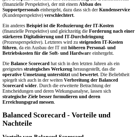
(finanzielle Perspektive), der mit einem
Abbau des
Supportpersonals
einhergeht, dazu dass sich der
Kundenservice
(Kundenperspektive)
verschlechtert
.
Ein anderes
Beispiel ist die Reduzierung der IT-Kosten
(finanzielle Perspektive) und gleichzeitig die
Forderung nach einer
stärkeren Digitalisierung und IT-Durchdringung
(Prozessperspektive). Letzteres wird zu
steigenden IT-Kosten
führen
, da ein Ausbau der IT mit
höheren Personal- und
Betriebskosten für die Soft- und Hardwar
e einhergeht.
Die
Balance Scorecard
hat sich in den letzten Jahren als ein
geeignetes
strategisches
Werkzeug
herausgestellt, das die
operative Umsetzung
unterstützt
und
bewertet
. Die Beliebtheit
spiegelt sich auch in der weiten
Verbreitung der Balanced
Scorecard wider
. Durch die erweiterte Betrachtung der
Entscheidungen und deren Wirkungsanalyse, lassen sich
strategische Ziele besser formulieren und deren
Erreichungsgrad messen
.
Balanced Scorecard - Vorteile und
Nachteile
Vorteile von Balanced Scorecard