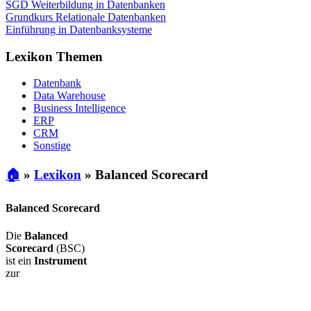
SGD Weiterbildung in Datenbanken
Grundkurs Relationale Datenbanken
Einführung in Datenbanksysteme
Lexikon Themen
Datenbank
Data Warehouse
Business Intelligence
ERP
CRM
Sonstige
🏠
»
Lexikon
»
Balanced Scorecard
Balanced Scorecard
Die
Balanced
Scorecard
(BSC)
ist ein
Instrument
zur