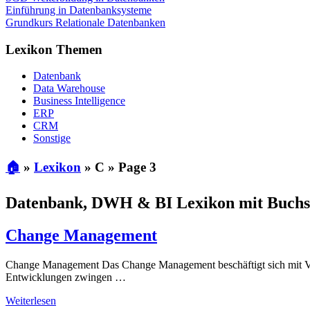
Einführung in Datenbanksysteme
Grundkurs Relationale Datenbanken
Lexikon Themen
Datenbank
Data Warehouse
Business Intelligence
ERP
CRM
Sonstige
🏠
»
Lexikon
»
C
»
Page 3
Datenbank, DWH & BI Lexikon mit Buchs
Change Management
Change Management Das Change Management beschäftigt sich mit Verä
Entwicklungen zwingen …
Weiterlesen