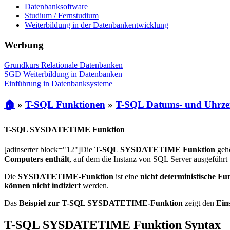
Datenbanksoftware
Studium / Fernstudium
Weiterbildung in der Datenbankentwicklung
Werbung
Grundkurs Relationale Datenbanken
SGD Weiterbildung in Datenbanken
Einführung in Datenbanksysteme
🏠
»
T-SQL Funktionen
»
T-SQL Datums- und Uhrzei
T-SQL SYSDATETIME Funktion
[adinserter block="12"]Die
T-SQL SYSDATETIME Funktion
gehö
Computers enthält
, auf dem die Instanz von SQL Server ausgeführt 
Die
SYSDATETIME-Funktion
ist eine
nicht deterministische Fu
können nicht indiziert
werden.
Das
Beispiel zur T-SQL SYSDATETIME-Funktion
zeigt den
Ein
T-SQL SYSDATETIME Funktion Syntax