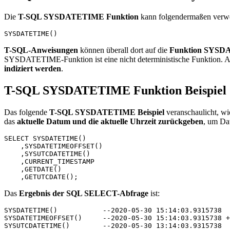
Die
T-SQL SYSDATETIME Funktion
kann folgendermaßen verw
SYSDATETIME()
T-SQL-Anweisungen
können überall dort auf die
Funktion SYSD
SYSDATETIME-Funktion ist eine nicht deterministische Funktion. A
indiziert werden
.
T-SQL SYSDATETIME Funktion Beispiel
Das folgende
T-SQL SYSDATETIME Beispiel
veranschaulicht, w
das
aktuelle Datum und die aktuelle Uhrzeit zurückgeben
, um Da
SELECT SYSDATETIME()  

    ,SYSDATETIMEOFFSET()  

    ,SYSUTCDATETIME()  

    ,CURRENT_TIMESTAMP  

    ,GETDATE()  

Das
Ergebnis der SQL SELECT-Abfrage
ist:
SYSDATETIME()		--2020-05-30 15:14:03.9315738

SYSDATETIMEOFFSET()	--2020-05-30 15:14:03.9315738 +02:00

SYSUTCDATETIME()	--2020-05-30 13:14:03.9315738
