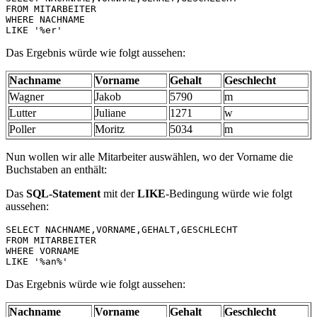
FROM MITARBEITER 

WHERE NACHNAME 

LIKE '%er'
Das Ergebnis würde wie folgt aussehen:
Nachname
Vorname
Gehalt
Geschlecht
Wagner
Jakob
5790
m
Lutter
Juliane
1271
w
Poller
Moritz
5034
m
Nun wollen wir alle Mitarbeiter auswählen, wo der Vorname die
Buchstaben an enthält:
Das
SQL-Statement
mit der
LIKE
-Bedingung würde wie folgt
aussehen:
SELECT NACHNAME,VORNAME,GEHALT,GESCHLECHT 

FROM MITARBEITER 

WHERE VORNAME 

LIKE '%an%'
Das Ergebnis würde wie folgt aussehen:
Nachname
Vorname
Gehalt
Geschlecht