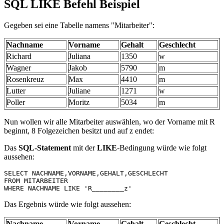
SQL LIKE Befehl Beispiel
Gegeben sei eine Tabelle namens "Mitarbeiter":
Nachname
Vorname
Gehalt
Geschlecht
Richard
Juliana
1350
w
Wagner
Jakob
5790
m
Rosenkreuz
Max
4410
m
Lutter
Juliane
1271
w
Poller
Moritz
5034
m
Nun wollen wir alle Mitarbeiter auswählen, wo der Vorname mit R
beginnt, 8 Folgezeichen besitzt und auf z endet:
Das
SQL-Statement
mit der
LIKE
-Bedingung würde wie folgt
aussehen:
SELECT NACHNAME,VORNAME,GEHALT,GESCHLECHT 

FROM MITARBEITER 

WHERE NACHNAME LIKE 'R________z'
Das Ergebnis würde wie folgt aussehen:
Nachname
Vorname
Gehalt
Geschlecht