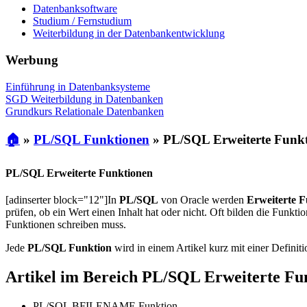
Datenbanksoftware
Studium / Fernstudium
Weiterbildung in der Datenbankentwicklung
Werbung
Einführung in Datenbanksysteme
SGD Weiterbildung in Datenbanken
Grundkurs Relationale Datenbanken
🏠
»
PL/SQL Funktionen
»
PL/SQL Erweiterte Funk
PL/SQL Erweiterte Funktionen
[adinserter block="12"]In
PL/SQL
von Oracle werden
Erweiterte 
prüfen, ob ein Wert einen Inhalt hat oder nicht. Oft bilden die Funk
Funktionen schreiben muss.
Jede
PL/SQL Funktion
wird in einem Artikel kurz mit einer Definitio
Artikel im Bereich PL/SQL Erweiterte Fu
PL/SQL BFILENAME Funktion