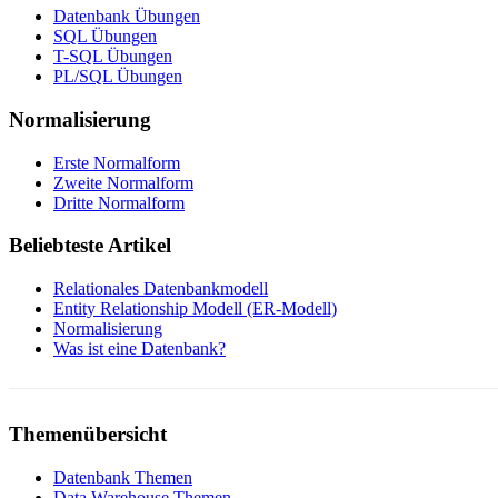
Datenbank Übungen
SQL Übungen
T-SQL Übungen
PL/SQL Übungen
Normalisierung
Erste Normalform
Zweite Normalform
Dritte Normalform
Beliebteste Artikel
Relationales Datenbankmodell
Entity Relationship Modell (ER-Modell)
Normalisierung
Was ist eine Datenbank?
Themenübersicht
Datenbank Themen
Data Warehouse Themen