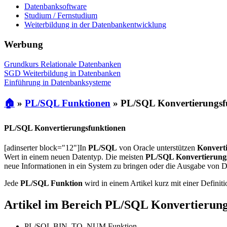
Datenbanksoftware
Studium / Fernstudium
Weiterbildung in der Datenbankentwicklung
Werbung
Grundkurs Relationale Datenbanken
SGD Weiterbildung in Datenbanken
Einführung in Datenbanksysteme
🏠
»
PL/SQL Funktionen
»
PL/SQL Konvertierungsf
PL/SQL Konvertierungsfunktionen
[adinserter block="12"]In
PL/SQL
von Oracle unterstützen
Konverti
Wert in einem neuen Datentyp. Die meisten
PL/SQL Konvertierung
neue Informationen in ein System zu bringen oder die Ausgabe von D
Jede
PL/SQL Funktion
wird in einem Artikel kurz mit einer Definitio
Artikel im Bereich PL/SQL Konvertierung
PL/SQL BIN_TO_NUM Funktion