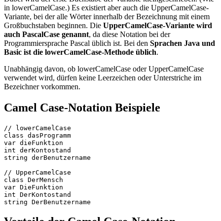
in lowerCamelCase.) Es existiert aber auch die UpperCamelCase-
Variante, bei der alle Wörter innerhalb der Bezeichnung mit einem
Großbuchstaben beginnen. Die
UpperCamelCase-Variante wird
auch PascalCase genannt
, da diese Notation bei der
Programmiersprache Pascal üblich ist. Bei den
Sprachen Java und
Basic ist die lowerCamelCase-Methode üblich
.
Unabhängig davon, ob lowerCamelCase oder UpperCamelCase
verwendet wird, dürfen keine Leerzeichen oder Unterstriche im
Bezeichner vorkommen.
Camel Case-Notation Beispiele
// lowerCamelCase

class dasProgramm

var dieFunktion

int derKontostand

string derBenutzername

// UpperCamelCase

class DerMensch

var DieFunktion

int DerKontostand
