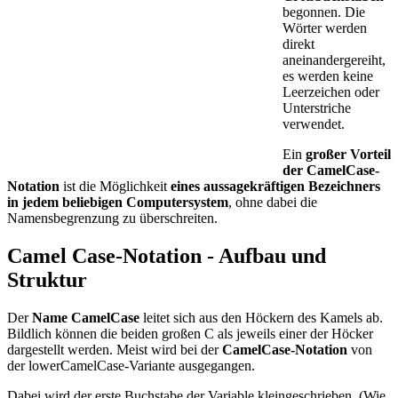
begonnen. Die
Wörter werden
direkt
aneinandergereiht,
es werden keine
Leerzeichen oder
Unterstriche
verwendet.
Ein
großer Vorteil
der CamelCase-
Notation
ist die Möglichkeit
eines aussagekräftigen Bezeichners
in jedem beliebigen Computersystem
, ohne dabei die
Namensbegrenzung zu überschreiten.
Camel Case-Notation - Aufbau und
Struktur
Der
Name CamelCase
leitet sich aus den Höckern des Kamels ab.
Bildlich können die beiden großen C als jeweils einer der Höcker
dargestellt werden. Meist wird bei der
CamelCase-Notation
von
der lowerCamelCase-Variante ausgegangen.
Dabei wird der erste Buchstabe der Variable kleingeschrieben. (Wie