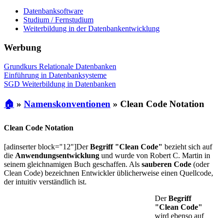
Datenbanksoftware
Studium / Fernstudium
Weiterbildung in der Datenbankentwicklung
Werbung
Grundkurs Relationale Datenbanken
Einführung in Datenbanksysteme
SGD Weiterbildung in Datenbanken
🏠
»
Namenskonventionen
»
Clean Code Notation
Clean Code Notation
[adinserter block="12"]Der
Begriff "Clean Code"
bezieht sich auf
die
Anwendungsentwicklung
und wurde von Robert C. Martin in
seinem gleichnamigen Buch geschaffen. Als
sauberen Code
(oder
Clean Code) bezeichnen Entwickler üblicherweise einen Quellcode,
der intuitiv verständlich ist.
Der
Begriff
"Clean Code"
wird ebenso auf