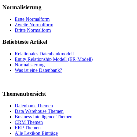
Normalisierung
Erste Normalform
Zweite Normalform
Dritte Normalform
Beliebteste Artikel
Relationales Datenbankmodell
Entity Relationship Modell (ER-Modell)
Normalisierung
Was ist eine Datenbank?
Themenübersicht
Datenbank Themen
Data Warehouse Themen
Business Intelligence Themen
CRM Themen
ERP Themen
Alle Lexikon Einträge