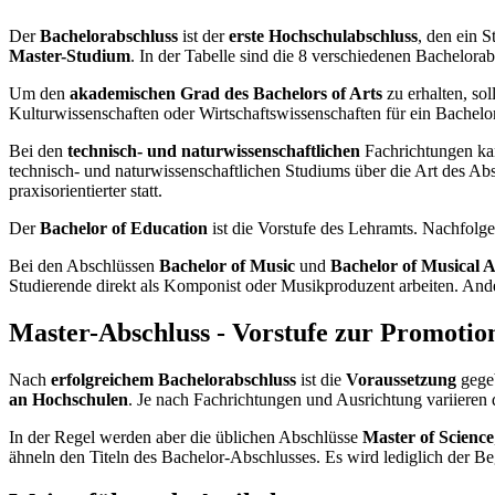
Der
Bachelorabschluss
ist der
erste Hochschulabschluss
, den ein S
Master-Studium
. In der Tabelle sind die 8 verschiedenen Bachelora
Um den
akademischen Grad des Bachelors of Arts
zu erhalten, so
Kulturwissenschaften oder Wirtschaftswissenschaften für ein Bachel
Bei den
technisch- und naturwissenschaftlichen
Fachrichtungen kan
technisch- und naturwissenschaftlichen Studiums über die Art des A
praxisorientierter statt.
Der
Bachelor of Education
ist die Vorstufe des Lehramts. Nachfolg
Bei den Abschlüssen
Bachelor of Music
und
Bachelor of Musical A
Studierende direkt als Komponist oder Musikproduzent arbeiten. And
Master-Abschluss - Vorstufe zur Promotio
Nach
erfolgreichem Bachelorabschluss
ist die
Voraussetzung
gege
an Hochschulen
. Je nach Fachrichtungen und Ausrichtung variieren
In der Regel werden aber die üblichen Abschlüsse
Master of Science
ähneln den Titeln des Bachelor-Abschlusses. Es wird lediglich der Beg