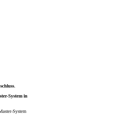
schluss
.
ter-System in
-Master-System