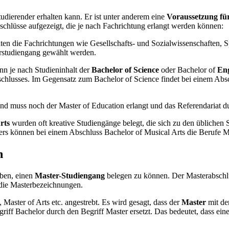
tudierender erhalten kann. Er ist unter anderem eine
Voraussetzung fü
bschlüsse aufgezeigt, die je nach Fachrichtung erlangt werden können:
llten die Fachrichtungen wie Gesellschafts- und Sozialwissenschaften, 
orstudiengang gewählt werden.
n je nach Studieninhalt der
Bachelor of Science
oder Bachelor of
Eng
bschlusses. Im Gegensatz zum Bachelor of Science findet bei einem Ab
end muss noch der Master of Education erlangt und das Referendariat d
rts
wurden oft kreative Studiengänge belegt, die sich zu den üblichen
ers können bei einem Abschluss Bachelor of Musical Arts die Berufe M
n
ben, einen
Master-Studiengang
belegen zu können. Der Masterabschl
 die Masterbezeichnungen.
, Master of Arts etc. angestrebt. Es wird gesagt, dass der
Master
mit d
riff Bachelor durch den Begriff Master ersetzt. Das bedeutet, dass eine