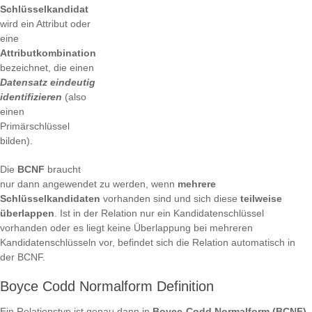
Schlüsselkandidat
wird ein Attribut oder
eine
Attributkombination
bezeichnet, die einen
Datensatz eindeutig
identifizieren
(also
einen
Primärschlüssel
bilden).
Die
BCNF
braucht
nur dann angewendet zu werden, wenn
mehrere
Schlüsselkandidaten
vorhanden sind und sich diese
teilweise
überlappen
. Ist in der Relation nur ein Kandidatenschlüssel
vorhanden oder es liegt keine Überlappung bei mehreren
Kandidatenschlüsseln vor, befindet sich die Relation automatisch in
der BCNF.
Boyce Codd Normalform Definition
Ein Relationstyp ist genau dann in
Boyce-Codd Normalform (BCNF)
,