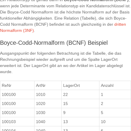
wenn jede Determinante vom Relationstyp ein Kandidatenschlüssel ist.
Die Boyce-Codd Normalform ist die höchste Normalform auf der Basis
funktioneller Abhängigkeiten. Eine Relation (Tabelle), die sich Boyce-
Codd Normalform (BCNF) befindet ist auch gleichzeitig in der
dritten
Normalform (3NF)
.
Boyce-Codd-Normalform (BCNF) Beispiel
Ausgangspunkt der folgenden Betrachtung ist die Tabelle, die das
Rechnungsbeispiel wieder aufgreift und um die Spalte LagerOrt
erweitert ist. Der LagerOrt gibt an wo der Artikel im Lager abgelegt
wurde.
ReNr
ArtNr
LagerOrt
Anzahl
100100
1010
22
1
100100
1020
15
2
100100
1030
9
5
100103
1040
13
10
100104
1040
13
6