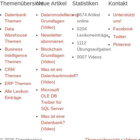
Themenübersicht
Neue Artikel
Statistiken
Kontakt
Datenbank
Datenmodellierung
0674 Artikel
Unterstützt
Themen
Grundlagen
online
uns!
(Video)
Data
0204
Facebook
Warehouse
Newsletter
Lexikoneinträge
Twitter
Themen
abonnieren
1112
Pinterest
Business
Blockchain
Übungsaufgaben
Intelligence
Grundlagen
0007 Videos
Themen
(Video)
CRM
Was ist ein
Themen
Datenbankmodell?
(Video)
ERP Themen
Microsoft
Alle Lexikon
OLE DB
Einträge
Treiber für
SQL Server
Was ist eine
Datenbank?
(Video)
© 2026 Datenbanken-
Themenübersicht
•
Videos
•