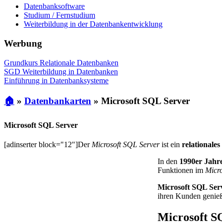
Datenbanksoftware
Studium / Fernstudium
Weiterbildung in der Datenbankentwicklung
Werbung
Grundkurs Relationale Datenbanken
SGD Weiterbildung in Datenbanken
Einführung in Datenbanksysteme
🏠
»
Datenbankarten
»
Microsoft SQL Server
Microsoft SQL Server
[adinserter block="12"]Der
Microsoft SQL Server
ist ein
relationale
In den
1990er Jahr
Funktionen im
Micr
Microsoft SQL Ser
ihren Kunden genieß
Microsoft S