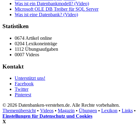
Was ist ein Datenbankmodell? (Video)
Microsoft OLE DB Treiber für SQL Server
Was ist eine Datenbank? (Video)
Statistiken
0674 Artikel online
0204 Lexikoneinträge
1112 Übungsaufgaben
0007 Videos
Kontakt
Unterstützt uns!
Facebook
Twitter
Pinterest
© 2026 Datenbanken-verstehen.de. Alle Rechte vorbehalten.
Themenübersicht
•
Videos
•
Magazin
•
Übungen
•
Lexikon
•
Links
•
Einstellungen für Datenschutz und Cookies
X