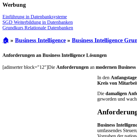
Werbung
Einführung in Datenbanksysteme
SGD Weiterbildung in Datenbanken
Grundkurs Relationale Datenbanken
🏠
»
Business Intelligence
»
Business Intelligence Gru
Anforderungen an Business Intelligence Lösungen
[adinserter block="12"]Die
Anforderungen
an
modernen Business 
In den
Anfangstagen
Kreis von Mitarbe
Die
damaligen Anf
geworden und wachse
Anforderunge
Business Intellige
umfassendes Steuer
Vorgaben der nation