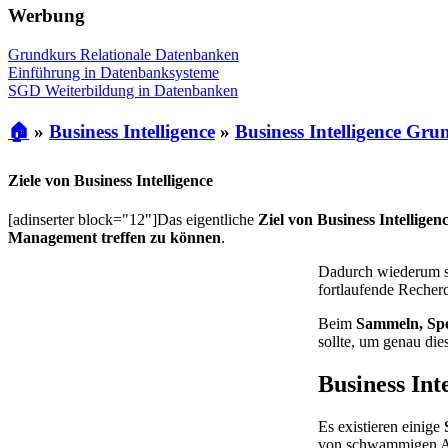
Werbung
Grundkurs Relationale Datenbanken
Einführung in Datenbanksysteme
SGD Weiterbildung in Datenbanken
🏠
»
Business Intelligence
»
Business Intelligence Gru
Ziele von Business Intelligence
[adinserter block="12"]Das eigentliche
Ziel von Business Intelligen
Management treffen zu können
.
Dadurch wiederum s
fortlaufende Recher
Beim
Sammeln, Spe
sollte, um genau di
Business In
Es existieren einige
von schwammigen A