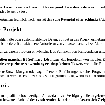
iert wird
, kann auch
nur unklar umgesetzt werden
, sofern sich übe
ndeutig genug fest.
ertungen lediglich nach, anstatt das
volle Potential einer schlagkräft
e Projekt
ehlerhafte oder schlicht fehlende Daten, zu spät in das Projekt eingebu
ich jederzeit an aktuellere Anforderungen anpassen lassen. Der Markt 
ch zu einem Problem entwickeln. Das Sammeln von Kundendaten unter
ration mancher BI-Software-Lösungen
, das Ignorieren von mobilen E
Die
verspielteste Anwendung erbringt keinen Nutzen
, wenn die Funk
tete Entwicklungen oder sogar übereilte Einführungen solcher Programme
geschult werden. Es nutzt das beste Programm nicht, wenn es nicht ord
axis
mit qualitativ hochwertigen Adressdaten zur Verfügung. Die
angebote
eu bewertet. Anhand der
existierenden Kundendaten lassen sich Zie