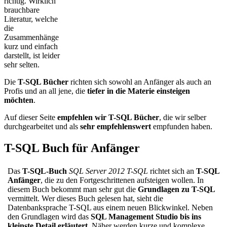
richtig. Wirklich
brauchbare
Literatur, welche
die
Zusammenhänge
kurz und einfach
darstellt, ist leider
sehr selten.
Die
T-SQL Bücher
richten sich sowohl an Anfänger als auch an
Profis und an all jene, die
tiefer in die Materie einsteigen
möchten
.
Auf dieser Seite
empfehlen wir T-SQL Bücher
, die wir selber
durchgearbeitet und als
sehr empfehlenswert
empfunden haben.
T-SQL Buch für Anfänger
Das
T-SQL-Buch
SQL Server 2012 T-SQL
richtet sich an
T-SQL
Anfänger
, die zu den Fortgeschrittenen aufsteigen wollen. In
diesem Buch bekommt man sehr gut die
Grundlagen zu T-SQL
vermittelt. Wer dieses Buch gelesen hat, sieht die
Datenbanksprache T-SQL aus einem neuen Blickwinkel. Neben
den Grundlagen wird das
SQL Management Studio bis ins
kleinste Detail erläutert
. Näher werden kurze und komplexe