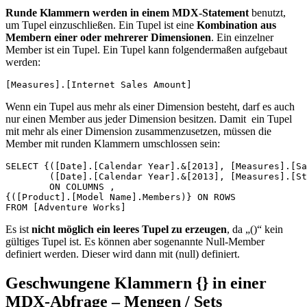
Runde Klammern werden in einem MDX-Statement
benutzt,
um Tupel einzuschließen. Ein Tupel ist eine
Kombination aus
Membern einer oder mehrerer Dimensionen
. Ein einzelner
Member ist ein Tupel. Ein Tupel kann folgendermaßen aufgebaut
werden:
[Measures].[Internet Sales Amount]
Wenn ein Tupel aus mehr als einer Dimension besteht, darf es auch
nur einen Member aus jeder Dimension besitzen. Damit ein Tupel
mit mehr als einer Dimension zusammenzusetzen, müssen die
Member mit runden Klammern umschlossen sein:
SELECT {([Date].[Calendar Year].&[2013], [Measures].[Sa
        ([Date].[Calendar Year].&[2013], [Measures].[St
        ON COLUMNS ,

{([Product].[Model Name].Members)} ON ROWS

FROM [Adventure Works]
Es ist
nicht möglich ein leeres Tupel zu erzeugen
, da „()“ kein
gültiges Tupel ist. Es können aber sogenannte Null-Member
definiert werden. Dieser wird dann mit (null) definiert.
Geschwungene Klammern {} in einer
MDX-Abfrage – Mengen / Sets