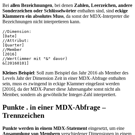
Bei
allen Bezeichnungen
, bei denen
Zahlen, Leerzeichen, andere
Sonderzeichen oder Schlüsselwörter
enthalten sind, sind
eckige
Klammern ein absolutes Muss
, da sonst der MDX-Interpreter die
Bezeichnungen nicht interpretieren kann.
//Dimension:

[Date]

//Attribut:

[Quarter]

//Member

[2016]

//Wert(immer mit "&" davor)

&[20160101]
Kleines Beispiel
: Soll zum Beispiel das Jahr 2016 als Member des
Levels Jahr der Dimension Zeit in einer MDX-Abfrage enthalten
sein, muss es zwingend in eckige Klammer eingefasst werden
[2016], da der MDX-Parser diese Jahresangabe sonst nicht als
Member, sondern als gewöhnliche Integer-Zahl interpretiert.
Punkte . in einer MDX-Abfrage –
Trennzeichen
Punkte werden in einem MDX-Statement
eingesetzt, um eine
Ansammlung von Membern
verschiedener Dimensionen in einem