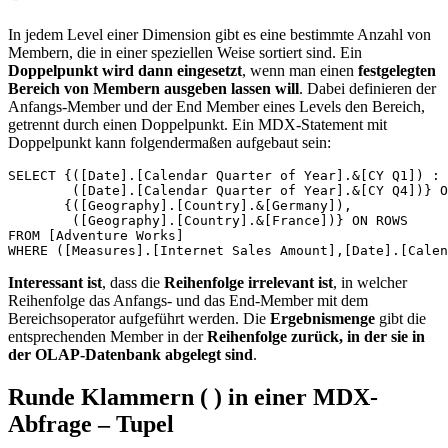
In jedem Level einer Dimension gibt es eine bestimmte Anzahl von
Membern, die in einer speziellen Weise sortiert sind. Ein
Doppelpunkt wird dann eingesetzt
, wenn man einen
festgelegten
Bereich von Membern ausgeben lassen will
. Dabei definieren der
Anfangs-Member und der End Member eines Levels den Bereich,
getrennt durch einen Doppelpunkt. Ein MDX-Statement mit
Doppelpunkt kann folgendermaßen aufgebaut sein:
SELECT {([Date].[Calendar Quarter of Year].&[CY Q1]) :

	([Date].[Calendar Quarter of Year].&[CY Q4])} ON COLUMNS,

       {([Geography].[Country].&[Germany]),

	([Geography].[Country].&[France])} ON ROWS

FROM [Adventure Works]

WHERE ([Measures].[Internet Sales Amount],[Date].[Calen
Interessant ist
, dass die
Reihenfolge irrelevant ist
, in welcher
Reihenfolge das Anfangs- und das End-Member mit dem
Bereichsoperator aufgeführt werden. Die
Ergebnismenge
gibt die
entsprechenden Member in der
Reihenfolge zurück, in der sie in
der OLAP-Datenbank abgelegt sind
.
Runde Klammern ( ) in einer MDX-
Abfrage – Tupel