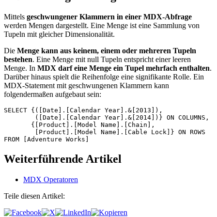
Mittels
geschwungener Klammern in einer MDX-Abfrage
werden Mengen dargestellt. Eine Menge ist eine Sammlung von
Tupeln mit gleicher Dimensionalität.
Die
Menge kann aus keinem, einem oder mehreren Tupeln
bestehen
. Eine Menge mit null Tupeln entspricht einer leeren
Menge. In
MDX darf eine Menge ein Tupel mehrfach enthalten
.
Darüber hinaus spielt die Reihenfolge eine signifikante Rolle. Ein
MDX-Statement mit geschwungenen Klammern kann
folgendermaßen aufgebaut sein:
SELECT {([Date].[Calendar Year].&[2013]), 

	([Date].[Calendar Year].&[2014])} ON COLUMNS,

       {[Product].[Model Name].[Chain], 

        [Product].[Model Name].[Cable Lock]} ON ROWS

FROM [Adventure Works]
Weiterführende Artikel
MDX Operatoren
Teile diesen Artikel: