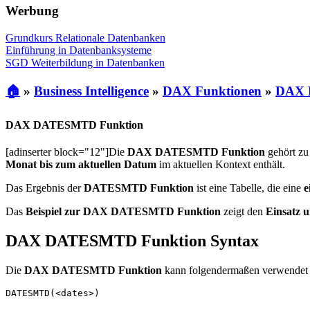
Werbung
Grundkurs Relationale Datenbanken
Einführung in Datenbanksysteme
SGD Weiterbildung in Datenbanken
🏠
»
Business Intelligence
»
DAX Funktionen
»
DAX D
DAX DATESMTD Funktion
[adinserter block="12"]Die
DAX DATESMTD Funktion
gehört zu
Monat bis zum aktuellen Datum
im aktuellen Kontext enthält.
Das Ergebnis der
DATESMTD Funktion
ist eine Tabelle, die eine
e
Das
Beispiel zur DAX DATESMTD Funktion
zeigt den
Einsatz u
DAX DATESMTD Funktion Syntax
Die
DAX DATESMTD Funktion
kann folgendermaßen verwendet
DATESMTD(<dates>)