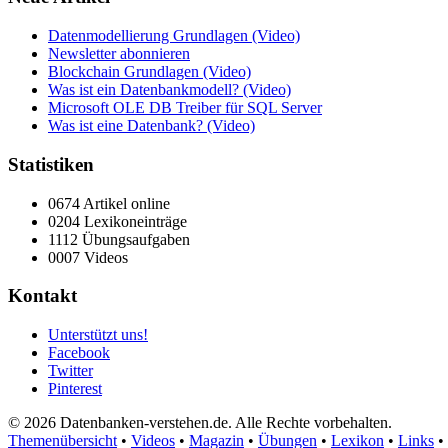
Datenmodellierung Grundlagen (Video)
Newsletter abonnieren
Blockchain Grundlagen (Video)
Was ist ein Datenbankmodell? (Video)
Microsoft OLE DB Treiber für SQL Server
Was ist eine Datenbank? (Video)
Statistiken
0674 Artikel online
0204 Lexikoneinträge
1112 Übungsaufgaben
0007 Videos
Kontakt
Unterstützt uns!
Facebook
Twitter
Pinterest
© 2026 Datenbanken-verstehen.de. Alle Rechte vorbehalten.
Themenübersicht
•
Videos
•
Magazin
•
Übungen
•
Lexikon
•
Links
•