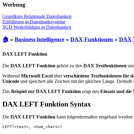
Werbung
Grundkurs Relationale Datenbanken
Einführung in Datenbanksysteme
SGD Weiterbildung in Datenbanken
🏠
»
Business Intelligence
»
DAX Funktionen
»
DAX T
DAX LEFT Funktion
Die
DAX LEFT Funktion
gehört zu den
DAX Textfunktionen
un
Während
Microsoft Excel
über
verschiedene Textfunktionen für d
Unicode
und speichert alle Zeichen mit der gleichen Länge. Deshalb r
Das
Beispiel zur DAX LEFT Funktion
zeigt den
Einsatz und die
DAX LEFT Funktion Syntax
Die
DAX LEFT Funktion
kann folgendermaßen eingebaut werden:
LEFT(<text>, <num_chars>)