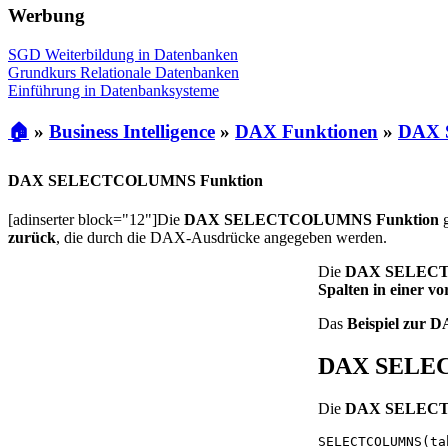
Werbung
SGD Weiterbildung in Datenbanken
Grundkurs Relationale Datenbanken
Einführung in Datenbanksysteme
🏠
»
Business Intelligence
»
DAX Funktionen
»
DAX S
DAX SELECTCOLUMNS Funktion
[adinserter block="12"]Die
DAX SELECTCOLUMNS Funktion
g
zurück
, die durch die DAX-Ausdrücke angegeben werden.
Die
DAX SELECT
Spalten in einer v
Das
Beispiel zu
DAX SELEC
Die
DAX SELECT
SELECTCOLUMNS(ta