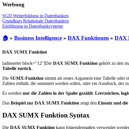
Werbung
SGD Weiterbildung in Datenbanken
Grundkurs Relationale Datenbanken
Einführung in Datenbanksysteme
🏠
»
Business Intelligence
»
DAX Funktionen
»
DAX M
DAX SUMX Funktion
[adinserter block="12"]Die
DAX SUMX Funktion
gehört zu den m
Tabelle zurück
.
Die
SUMX-Funktion
nimmt als erstes Argument eine Tabelle oder ei
Zahlen enthält, die summiert werden sollen, oder ein Ausdruck, der zu
Es werden
nur die Zahlen in der Spalte gezählt
.
Leerzeichen, log
Das
Beispiel zur DAX SUMX Funktion
zeigt den
Einsatz und die
DAX SUMX Funktion Syntax
Die
DAX SUMX Funktion
kann folgendermaßen verwendet werde