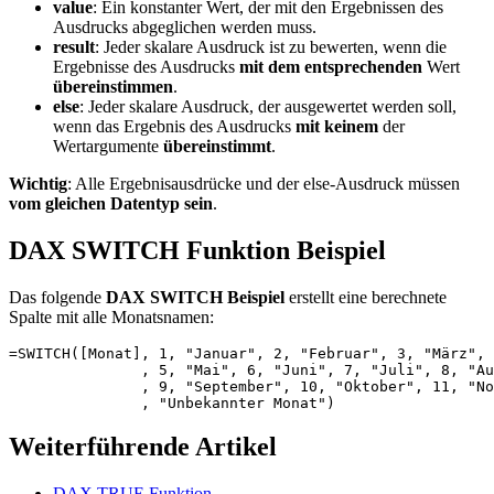
value
: Ein konstanter Wert, der mit den Ergebnissen des
Ausdrucks abgeglichen werden muss.
result
: Jeder skalare Ausdruck ist zu bewerten, wenn die
Ergebnisse des Ausdrucks
mit dem entsprechenden
Wert
übereinstimmen
.
else
: Jeder skalare Ausdruck, der ausgewertet werden soll,
wenn das Ergebnis des Ausdrucks
mit keinem
der
Wertargumente
übereinstimmt
.
Wichtig
: Alle Ergebnisausdrücke und der else-Ausdruck müssen
vom gleichen Datentyp sein
.
DAX SWITCH Funktion Beispiel
Das folgende
DAX SWITCH Beispiel
erstellt eine berechnete
Spalte mit alle Monatsnamen:
=SWITCH([Monat], 1, "Januar", 2, "Februar", 3, "März", 
               , 5, "Mai", 6, "Juni", 7, "Juli", 8, "Au
               , 9, "September", 10, "Oktober", 11, "No
               , "Unbekannter Monat")
Weiterführende Artikel
DAX TRUE Funktion