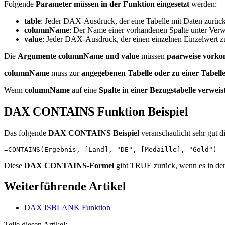
Folgende
Parameter müssen in der Funktion eingesetzt
werden:
table
: Jeder DAX-Ausdruck, der eine Tabelle mit Daten zurück
columnName
: Der Name einer vorhandenen Spalte unter Ver
value
: Jeder DAX-Ausdruck, der einen einzelnen Einzelwert z
Die
Argumente columnName und value
müssen
paarweise vork
columnName
muss zur
angegebenen Tabelle oder zu einer Tabell
Wenn
columnName
auf eine
Spalte in einer Bezugstabelle verweis
DAX CONTAINS Funktion Beispiel
Das folgende
DAX CONTAINS Beispiel
veranschaulicht sehr gut d
=CONTAINS(Ergebnis, [Land], "DE", [Medaille], "Gold")
Diese
DAX CONTAINS-Formel
gibt TRUE zurück, wenn es in der
Weiterführende Artikel
DAX ISBLANK Funktion
Teile diesen Artikel: